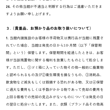
26.
その他当館が不適当と判断する行為はご遠慮いただきま
すようお願い申し上げます。
３.（貴重品、お預かり品のお取り扱いについて）
1.
当館内諸施設のお客様の手荷物又は携行品が当館に残置さ
れていた場合、当館は発見の日から3か月間（以下「保管期
間」という）保管します。保管期間を経過したときは、お客
様が当該残置物に関する権利を放棄したものとして処分しま
す。ただし、①ゴミ箱に入っていた物その他一般的に廃棄物
と認められるもの及び②衛生環境を損なうもの、③消耗品、
飲食物など滅失もしくは毀損する恐れがある物、又は④保管
に過大な費用もしくは手数がかかる物であって売却の費用を
上回る価格での売却の見込みがないものについては発見の日
の翌日に処分いたします。また、衣類（ブランド品その他高