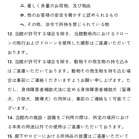
ニ.
著しく多量のお荷物、及び物品
ホ.
他のお客様の安全を脅かすと認められるもの
ヘ.
その他、法令で所持を禁じられている物
12.
当館が許可する場合を除き、当館敷地内におけるドロー
ンの飛行およびドローンを使用した撮影はご遠慮いただいて
おります。
13.
当館が許可する場合を除き、動物その他生物の持ち込み
はご遠慮いただいております。動物その他生物を持ち込む場
合は事前にご連絡くださいますようお願い申し上げます。た
だし、身体障害者補助犬法に定める身体障害者補助犬（盲導
犬、介助犬、聴導犬）の同伴は、事前のご連絡なく可能でご
ざいます。
14.
当館内の施設・設備をご利用の際は、所定の場所におけ
る本来の用途以外での使用はご遠慮いただいております。
15.
廊下やロビーにおける所持品の放置はご遠慮いただいて