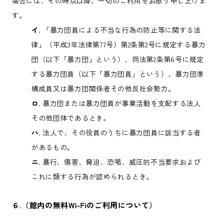
場合には、その時点以降、一切のご利用をお断り申し上げま
す。
イ.
「暴力団員による不当な行為の防止等に関する法
律」（平成3年法律第77号）第2条第2号に規定する暴力
団（以下「暴力団」という）、同法第2条第6号に規定
する暴力団員（以下「暴力団員」という）、暴力団準
構成員又は暴力団関係者その他反社会勢力。
ロ.
暴力団または暴力団員が事業活動を支配する法人
その他団体であるとき。
ハ.
法人で、その役員のうちに暴力団員に該当する者
があるもの。
ニ.
暴行、傷害、脅迫、恐喝、威圧的不当要求および
これに類する行為が認められるとき。
６.（館内の無料Wi-Fiのご利用について）