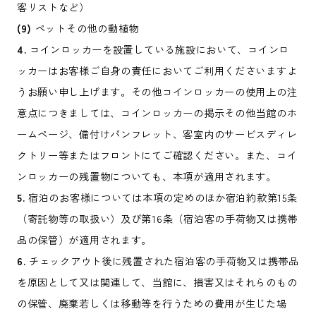
客リストなど）
(9)
ペットその他の動植物
4.
コインロッカーを設置している施設において、コインロ
ッカーはお客様ご自身の責任においてご利用くださいますよ
うお願い申し上げます。その他コインロッカーの使用上の注
意点につきましては、コインロッカーの掲示その他当館のホ
ームページ、備付けパンフレット、客室内のサービスディレ
クトリー等またはフロントにてご確認ください。また、コイ
ンロッカーの残置物についても、本項が適用されます。
5.
宿泊のお客様については本項の定めのほか宿泊約款第15条
（寄託物等の取扱い）及び第16条（宿泊客の手荷物又は携帯
品の保管）が適用されます。
6.
チェックアウト後に残置された宿泊客の手荷物又は携帯品
を原因として又は関連して、当館に、損害又はそれらのもの
の保管、廃棄若しくは移動等を行うための費用が生じた場