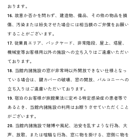
おります。
16.
故意か否かを問わず、建造物、備品、その他の物品を損
傷、汚染または紛失させた場合には相当額のご弁償をお願い
することがございます。
17.
従業員エリア、バックヤード、非常階段、屋上、塔屋、
機械室等お客様用以外の施設への立ち入りはご遠慮いただい
ております。
18.
当館内諸施設の窓が非常時以外開放できない仕様となっ
ている場合は、鍵カバーの破壊、窓の開放、バルコニーへの
立ち入りはご遠慮いただいております。
19.
宿泊のお客様が旅館業法に定める特定感染症の患者等で
あるとき、当館内諸施設の利用はお断りさせていただくこと
がございます。
20.
当館内諸施設で賭博や風紀、治安を乱すような行為、大
声、放歌、または喧騒な行為、窓に物を掛ける、窓側に物を