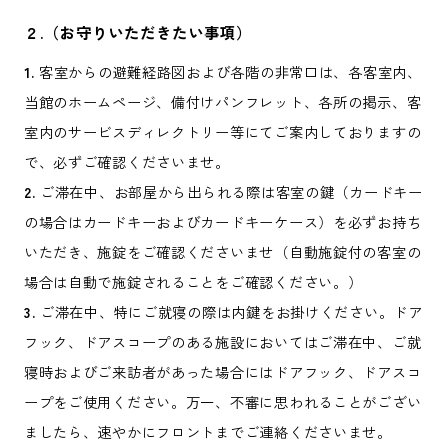
２.（お守りいただきたい事項）
1.
客室からの避難経路図および各階の非常口は、各客室内、
当館のホームページ、備付けパンフレット、各所の掲示、客
室内のサービスディレクトリー等にてご案内しておりますの
で、必ずご確認くださいませ。
2.
ご滞在中、お部屋から出られる際は客室の鍵（カードキー
の場合はカードキーおよびカードキーケース）を必ずお持ち
いただき、施錠をご確認くださいませ（自動施錠付の客室の
場合は自動で施錠されることをご確認ください。）
3.
ご滞在中、特にご就寝の際は内鍵をお掛けください。ドア
フック、ドアスコープのある施設においてはご滞在中、ご就
寝時およびご来訪者があった場合にはドアフック、ドアスコ
ープをご使用ください。万一、不審に思われることがござい
ましたら、速やかにフロントまでご連絡くださいませ。