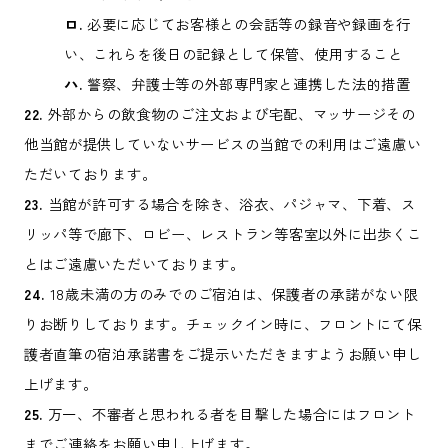
ロ.
必要に応じてお客様との会話等の録音や録画を行
い、これらを後日の記録として保管、使用すること
ハ.
警察、弁護士等の外部専門家と連携した法的措置
22.
外部からの飲食物のご注文および宅配、マッサージその
他当館が提供していないサービスの当館での利用はご遠慮い
ただいております。
23.
当館が許可する場合を除き、浴衣、パジャマ、下着、ス
リッパ等で廊下、ロビー、レストラン等客室以外に出歩くこ
とはご遠慮いただいております。
24.
18歳未満の方のみでのご宿泊は、保護者の承諾がない限
りお断りしております。チェックイン時に、フロントにて保
護者直筆の宿泊承諾書をご提示いただきますようお願い申し
上げます。
25.
万一、不審者と思われる者を目撃した場合にはフロント
までご連絡をお願い申し上げます。