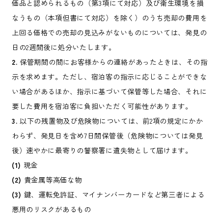
価品と認められるもの（第3項にて対応）及び衛生環境を損
なうもの（本項但書にて対応）を除く）のうち売却の費用を
上回る価格での売却の見込みがないものについては、発見の
日の2週間後に処分いたします。
2.
保管期間の間にお客様からの連絡があったときは、その指
示を求めます。ただし、宿泊客の指示に応じることができな
い場合があるほか、指示に基づいて保管等した場合、それに
要した費用を宿泊客に負担いただく可能性があります。
3.
以下の残置物及び危険物については、前2項の規定にかか
わらず、発見日を含め7日間保管後（危険物については発見
後）速やかに最寄りの警察署に遺失物として届けます。
(1)
現金
(2)
貴金属等高価な物
(3)
鍵、運転免許証、マイナンバーカードなど第三者による
悪用のリスクがあるもの