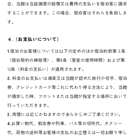
合、当館は当該損害の賠償又は費用の支払いを宿泊客に請求
することができます。この場合、宿泊客はそれらを負担しま
す。
４.（お支払いについて）
1.
宿泊のお客様については以下の定めのほか宿泊約款第３条
（宿泊契約の締結等）、第9条（客室の使用時間）および第
12条（料金の支払い）が適用されます。
2.
料金のお支払いは通貨又は当館が認めた旅行小切手、宿泊
券、クレジットカード等これに代わり得る方法により、当館
が請求した時、フロントまたは当館が指定する場所において
行っていただきます。
3.
両替には応じかねますのであらかじめご了承ください。
4.
お買い物代、航空券や列車、バス等の切符代、タクシー
代、荷物の送料等お客様の支払のお立替えは一切お断り申し