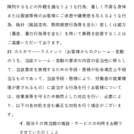
陳列するなどの外観を損なうような行為、著しく不潔な身体
または服装等他のお客様にご迷惑や嫌悪感を与えるような行
為、偽計（風説流布、欺罔誘惑行為等を含む）若しくは威力
（暴言、暴力行為等を含む）を用いて業務を妨害することは
ご遠慮いただいております。
21.
カスタマーハラスメント（お客様からのクレーム・言動
のうち、当該クレーム・言動の要求の内容の妥当性に照らし
て、当該要求を実現するための手段・態様が社会通念上不相
当なものであって、当該手段・態様により、労働者の就業環
境が害されるもの）に該当する行為を行うお客様について
は、従業員等を守るため毅然とした対応を行い、必要によ
り、以下の各対処を含む厳正な対処を行う場合がございま
す。
イ.
宿泊その他当館の施設・サービスの利用をお断り
させていただくこと