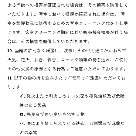
よる当館への損害が確認された場合は、その損害を賠償して
いただきます。客室において喫煙が確認された場合は、 客
室を禁煙状況に修復するための客室クリーニング代を申し受
けます。客室クリーニング期間に伴い販売機会損失が伴う場
合は、その損害を賠償していただきます。
10.
当館の許可なく暖房用、炊事用その他用途にかかわらず
火気、花火、お香、線香、ローソク類等の持ち込み、ご使用
その他火災の原因となる行為はご遠慮いただいております。
11.
以下の物の持ち込みまたはご使用はご遠慮いただいてお
ります。
イ.
発火または引火しやすい火薬や揮発油類及び危険
性のある製品
ロ.
悪臭及び強い臭いを発する物
ハ.
法により禁じられている鉄砲、刀剣類及び麻薬な
どの薬物