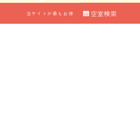
空
室
検
索
当サイトが最もお得
最安値カレンダー
宿泊日
室数
ORIX HOTELS & RESORTSが
日付指定なし
大人
子ども
展開する施設ブランド
0
名
佳ら久