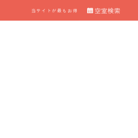
CROSS HOTEL
会津・東山温泉 御宿 東鳳
空
室
検
索
当サイトが最もお得
黒部・宇奈月温泉 やまのは
クロスホテル札幌
クロスホテル京都
CROSS Life
クロスホテル大阪
最安値カレンダー
クロスライフ博多天神
クロスライフ博多柳橋
CROSS Suites
宿泊日
室数
クロススイーツ東京浅草
私たちのグループホテル
日付指定なし
大人
子ども
別府温泉 杉乃井ホテル
0
名
ホテル ユニバーサル ポート / ホテル ユニバーサル ポート ヴ
ィータ