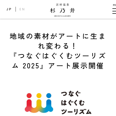
M
JP
EN
地域の素材がアートに生ま
れ変わる！
『つなぐはぐくむツーリズ
ム 2025』アート展示開催