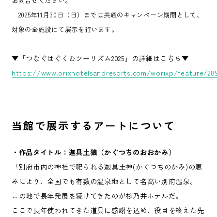
お問合せください。
2025年11月30日（日）までは共通のキャンペーン期間として、
対象の全施設にて展示を行います。
▼「つなぐはぐくむツーリズム2025」の詳細はこちら▼
https://www.orixhotelsandresorts.com/worixp/feature/28
当館で展示するアートについて
・作品タイトル：迦具土狼（かぐつちのおおかみ）
「別府市内の神社で祀られる迦具土神(かぐつちのかみ)の恵
みにより、全国でも有数の温泉地として名高い別府温泉。
この地で長年発展を続けてきたのが杉乃井ホテルだ。
ここで長年使われてきた道具に感謝を込め、役目を終えた先