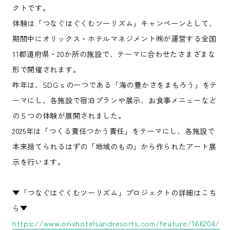
クトです。
体験は「つなぐはぐくむツーリズム」キャンペーンとして、
期間中にオリックス・ホテルマネジメント㈱が運営する全国
11都道府県・20か所の施設で、テーマに合わせたさまざまな
形で開催されます。
昨年は、SDGｓの一つである「海の豊かさをまもろう」をテ
ーマにし、各施設で宿泊プランや展示、お食事メニューなど
の５つの体験が展開されました。
2025年は「つくる責任つかう責任」をテーマにし、各施設で
本来捨てられるはずの「地域のもの」から作られたアート展
示を行います。
▼「つなぐはぐくむツーリズム」プロジェクトの詳細はこち
ら▼
https://www.orixhotelsandresorts.com/feature/166204/