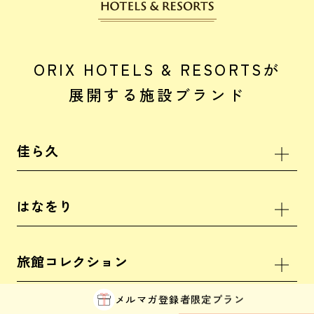
ORIX HOTELS & RESORTSが
展開する施設ブランド
佳ら久
熱海・伊豆山 佳ら久
箱根・強羅 佳ら久
はなをり
箱根・芦ノ湖 はなをり
旅館コレクション
メルマガ登録者
限定プラン
函館・湯の川温泉 ホテル万惣