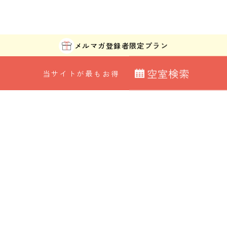
メルマガ登録者
限定プラン
空
室
検
索
当サイトが最もお得
最安値カレンダー
宿泊日
室数
ORIX HOTELS & RESORTSが
日付指定なし
大人
子ども
展開する施設ブランド
0
名