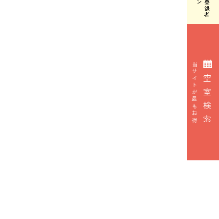
当サイトが最もお得
空
室
検
索