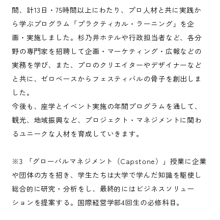
間、計13日・75時間以上にわたり、プロ人材と共に実践か
ら学ぶプログラム「プラクティカル・ラーニング」を企
画・実施しました。杉乃井ホテルや行政担当者など、各分
野の専門家を招聘して企画・マーケティング・広報などの
実務を学び、また、プロのクリエイターやデザイナーなど
と共に、ゼロベースからフェスティバルの骨子を創出しま
した。
今後も、座学とイベント実施の年間プログラムを通して、
観光、地域振興など、プロジェクト・マネジメントに関わ
るユニークな人材を育成していきます。
※3 「グローバルマネジメント（Capstone）」授業に企業
や団体の方を招き、学生たちは大学で学んだ知識を駆使し
総合的に研究・分析をし、最終的にはビジネスソリュー
ションを提案する。国際経営学部4回生の必修科目。