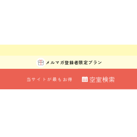
メルマガ登録者
限定プラン
空
室
検
索
当サイトが最もお得
ORIX HOTELS & RESORTSが
最安値カレンダー
展開する施設ブランド
宿泊日
室数