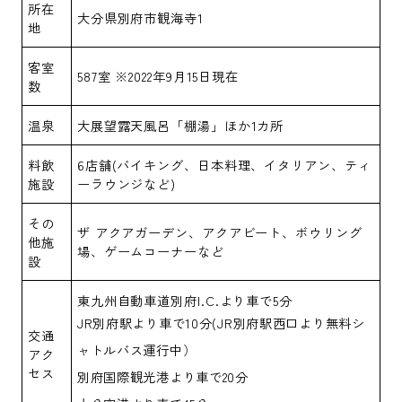
所在
大分県別府市観海寺1
地
客室
587室 ※2022年9月15日現在
数
温泉
大展望露天風呂「棚湯」ほか1カ所
料飲
6店舗(バイキング、日本料理、イタリアン、ティ
施設
ーラウンジなど)
その
ザ アクアガーデン、アクアビート、ボウリング
他施
場、ゲームコーナーなど
設
東九州自動車道別府I.C.より車で5分
JR別府駅より車で10分(JR別府駅西口より無料シ
交通
ャトルバス運行中）
アク
セス
別府国際観光港より車で20分